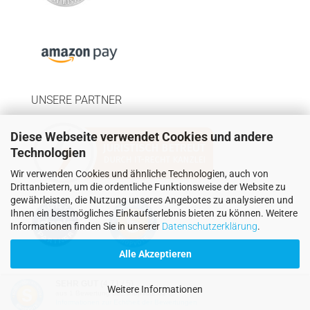
UNSERE PARTNER
Diese Webseite verwendet Cookies und andere
Technologien
Wir verwenden Cookies und ähnliche Technologien, auch von
Drittanbietern, um die ordentliche Funktionsweise der Website zu
gewährleisten, die Nutzung unseres Angebotes zu analysieren und
Ihnen ein bestmögliches Einkaufserlebnis bieten zu können. Weitere
Informationen finden Sie in unserer
Datenschutzerklärung
.
Alle Akzeptieren
SEHR GUT
(4.71 / 5)
Weitere Informationen
Onlineshop erstellen
mit Gambio.de © 2026
aus
1
Bewertung bei: shopvote.de ⓘ
Informationen zur Echtheit der Bewertungen
Theme von
data-blue.de