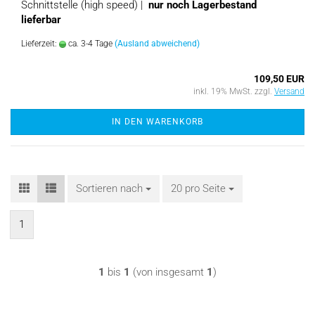
Schnittstelle (high speed) |
nur noch Lagerbestand
lieferbar
Lieferzeit:
ca. 3-4 Tage
(Ausland abweichend)
109,50 EUR
inkl. 19% MwSt. zzgl.
Versand
IN DEN WARENKORB
Sortieren nach
Sortieren nach
20 pro Seite
pro Seite
1
1
bis
1
(von insgesamt
1
)