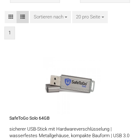
Sortieren nach
Sortieren nach
20 pro Seite
pro Seite
1
SafeToGo Solo 64GB
sicherer USB-Stick mit Hardwareverschlüsselung |
wasserfestes Metallgehäuse, kompakte Bauform | USB 3.0